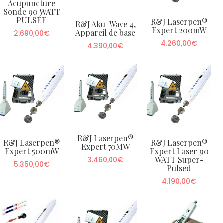
Acupuncture
Sonde 90 WATT
PULSÉE
R&J Laserpen®
R&J Aku-Wave 4,
Expert 200mW
Appareil de base
2.690,00
€
4.260,00
€
4.390,00
€
R&J Laserpen®
R&J Laserpen®
R&J Laserpen®
Expert 70MW
Expert 500mW
Expert Laser 90
WATT Super-
3.460,00
€
5.350,00
€
Pulsed
4.190,00
€