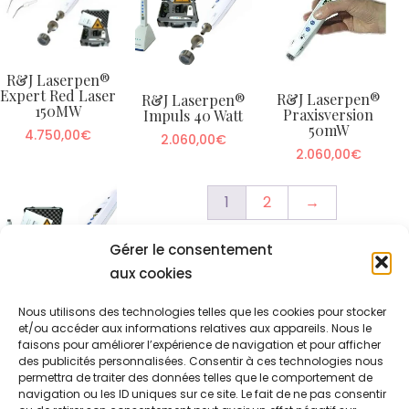
R&J Laserpen®
Expert Red Laser
R&J Laserpen®
R&J Laserpen®
150MW
Praxisversion
Impuls 40 Watt
50mW
4.750,00
€
2.060,00
€
2.060,00
€
1
2
→
Gérer le consentement
aux cookies
Nous utilisons des technologies telles que les cookies pour stocker
et/ou accéder aux informations relatives aux appareils. Nous le
R&J Laserpen®
faisons pour améliorer l’expérience de navigation et pour afficher
Standard 150 mW
(Emission
des publicités personnalisées. Consentir à ces technologies nous
Continue)
permettra de traiter des données telles que le comportement de
navigation ou les ID uniques sur ce site. Le fait de ne pas consentir
3.060,00
€