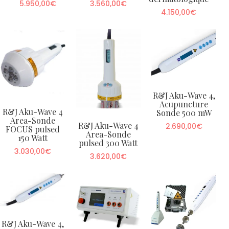
5.950,00
€
3.560,00
€
4.150,00
€
R&J Aku-Wave 4,
Acupuncture
R&J Aku-Wave 4
Sonde 500 mW
Area-Sonde
R&J Aku-Wave 4
2.690,00
€
FOCUS pulsed
Area-Sonde
150 Watt
pulsed 300 Watt
3.030,00
€
3.620,00
€
R&J Aku-Wave 4,