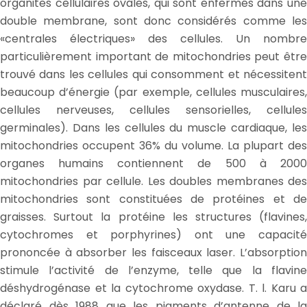
organites cellulaires ovales, qui sont enfermés dans une
double membrane, sont donc considérés comme les
«centrales électriques» des cellules. Un nombre
particulièrement important de mitochondries peut être
trouvé dans les cellules qui consomment et nécessitent
beaucoup d’énergie (par exemple, cellules musculaires,
cellules nerveuses, cellules sensorielles, cellules
germinales). Dans les cellules du muscle cardiaque, les
mitochondries occupent 36% du volume. La plupart des
organes humains contiennent de 500 à 2000
mitochondries par cellule. Les doubles membranes des
mitochondries sont constituées de protéines et de
graisses. Surtout la protéine les structures (flavines,
cytochromes et porphyrines) ont une capacité
prononcée à absorber les faisceaux laser. L’absorption
stimule l’activité de l’enzyme, telle que la flavine
déshydrogénase et la cytochrome oxydase. T. l. Karu a
déclaré dès 1988 que les pigments d’antenne de la